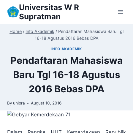
Skip
Universitas W R
to
Supratman
content
Home
/
Info Akademik
/
Pendaftaran Mahasiswa Baru Tgl
16-18 Agustus 2016 Bebas DPA
INFO AKADEMIK
Pendaftaran Mahasiswa
Baru Tgl 16-18 Agustus
2016 Bebas DPA
By
unipra
August 10, 2016
Dalam Rangka HUT Kemerdekaan Republik