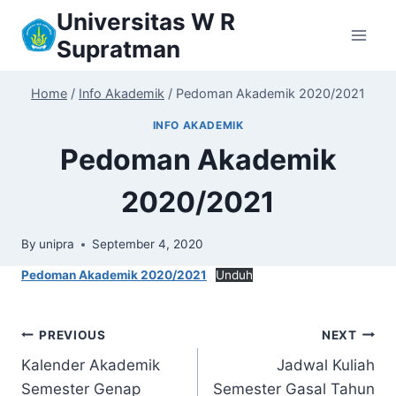
Skip
Universitas W R
to
Supratman
content
Home
/
Info Akademik
/
Pedoman Akademik 2020/2021
INFO AKADEMIK
Pedoman Akademik
2020/2021
By
unipra
September 4, 2020
Pedoman Akademik 2020/2021
Unduh
Post
PREVIOUS
NEXT
Kalender Akademik
Jadwal Kuliah
navigation
Semester Genap
Semester Gasal Tahun