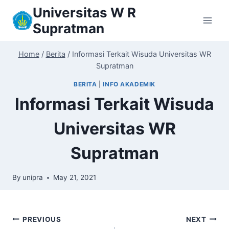
Skip
Universitas W R
to
Supratman
content
Home
/
Berita
/
Informasi Terkait Wisuda Universitas WR
Supratman
BERITA
|
INFO AKADEMIK
Informasi Terkait Wisuda
Universitas WR
Supratman
By
unipra
May 21, 2021
Post
PREVIOUS
NEXT