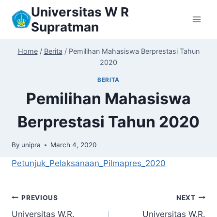
Skip
Universitas W R
to
Supratman
content
Home
/
Berita
/
Pemilihan Mahasiswa Berprestasi Tahun
2020
BERITA
Pemilihan Mahasiswa
Berprestasi Tahun 2020
By
unipra
March 4, 2020
Petunjuk_Pelaksanaan_Pilmapres_2020
Post
PREVIOUS
NEXT
Universitas W.R.
Universitas W.R.