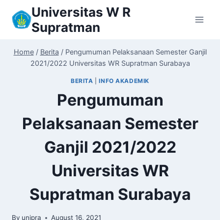
Skip
Universitas W R
to
Supratman
content
Home
/
Berita
/
Pengumuman Pelaksanaan Semester Ganjil
2021/2022 Universitas WR Supratman Surabaya
BERITA
|
INFO AKADEMIK
Pengumuman
Pelaksanaan Semester
Ganjil 2021/2022
Universitas WR
Supratman Surabaya
By
unipra
August 16, 2021