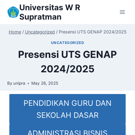
Skip
Universitas W R
to
Supratman
content
Home
/
Uncategorized
/
Presensi UTS GENAP 2024/2025
UNCATEGORIZED
Presensi UTS GENAP
2024/2025
By
unipra
May 26, 2025
PENDIDIKAN GURU DAN
SEKOLAH DASAR
ADMINISTRASI BISNIS