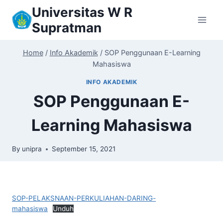
Skip
Universitas W R
to
Supratman
content
Home
/
Info Akademik
/
SOP Penggunaan E-Learning
Mahasiswa
INFO AKADEMIK
SOP Penggunaan E-
Learning Mahasiswa
By
unipra
September 15, 2021
SOP-PELAKSNAAN-PERKULIAHAN-DARING-
mahasiswa
Unduh