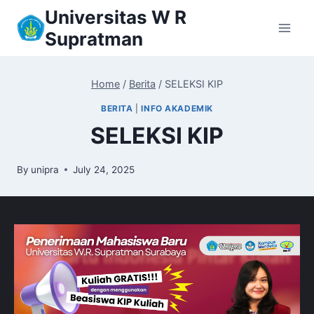
Skip
Universitas W R
to
Supratman
content
Home
/
Berita
/
SELEKSI KIP
BERITA
|
INFO AKADEMIK
SELEKSI KIP
By
unipra
July 24, 2025